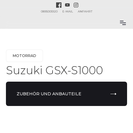
0895005920
E-MAIL
ANFAHRT
MOTORRAD
Suzuki GSX-S1000
ZUBEHÖR UND ANBAUTEILE
Suzuki GSX-S1000: Der kompromisslose
Streetfighter mit Rennsport-DNA