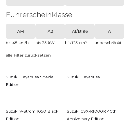
Führerscheinklasse
AM
A2
A1/B196
A
bis 45 km/h
bis 35 kW
bis 125 cm³
unbeschränkt
alle Filter zurücksetzen
Suzuki Hayabusa Special
Suzuki Hayabusa
Edition
Suzuki V-Strom 1050 Black
Suzuki GSX-R1000R 40th
Edition
Anniversary Edition