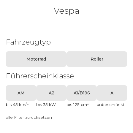
Vespa
Fahrzeugtyp
Motorrad
Roller
Führerscheinklasse
AM
A2
A1/B196
A
bis 45 km/h
bis 35 kW
bis 125 cm³
unbeschränkt
alle Filter zurücksetzen