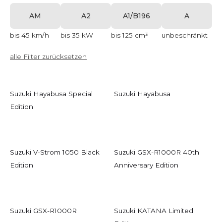
AM
A2
A1/B196
A
bis 45 km/h
bis 35 kW
bis 125 cm³
unbeschränkt
alle Filter zurücksetzen
Suzuki Hayabusa Special
Suzuki Hayabusa
Edition
Suzuki V-Strom 1050 Black
Suzuki GSX-R1000R 40th
Edition
Anniversary Edition
Suzuki GSX-R1000R
Suzuki KATANA Limited